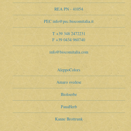
REA PN - 41054
PEC info@pec.biocomitalia.it
T +39 348 2472231
F +39 0434 960740
info@biocomitalia.com
AleppoColors
Amaro svedese
Bioloerbe
PanaHerb
Kanne Brottrunk