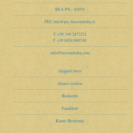
REA PN - 41054
PEC info@pec.biocomitalia.it
T +39 348 2472231
F +39 0434 960740
info@biocomitalia.com
AleppoColors
Amaro svedese
Bioloerbe
PanaHerb
Kanne Brottrunk